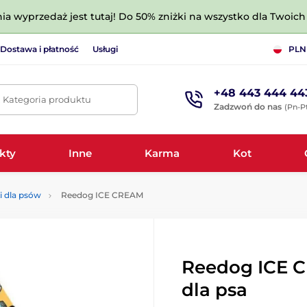
nia wyprzedaż jest tutaj! Do 50% zniżki na wszystko dla Twoich 
Dostawa i płatność
Usługi
PLN
+48 443 444 44
. Kategoria produktu
Zadzwoń do nas
(Pn-Pt
kty
Inne
Karma
Kot
i dla psów
Reedog ICE CREAM
Reedog ICE C
dla psa