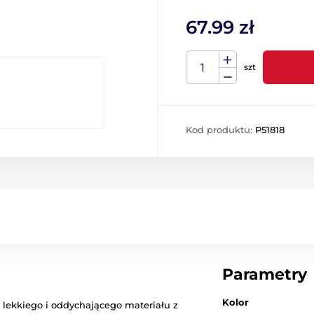
67.99 zł
szt
Kod produktu:
P51818
Parametry
Kolor
 lekkiego i oddychającego materiału z