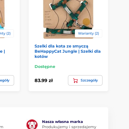
ty (2)
Warianty (2)
Szelki dla kota ze smyczą
Am
 |
BeHappyCat Jungle | Szelki dla
sm
kotów
dl
Dostępne
W 
83.99 zł
69
egóły
Szczegóły
Nasza własna marka
am
Produkujemy i sprzedajemy