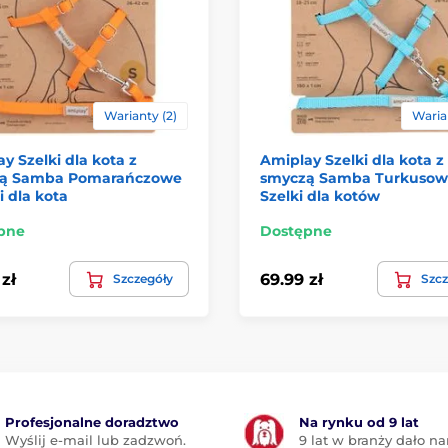
Warianty (2)
Warian
y Szelki dla kota z
Amiplay Szelki dla kota z
ą Samba Pomarańczowe
smyczą Samba Turkusowe
i dla kota
Szelki dla kotów
pne
Dostępne
zł
69.99 zł
Szczegóły
Szcz
Profesjonalne doradztwo
Na rynku od 9 lat
Wyślij e-mail lub zadzwoń.
9 lat w branży dało n