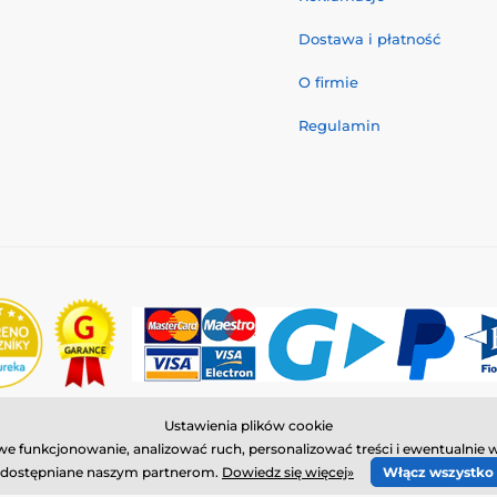
Dostawa i płatność
O firmie
Regulamin
Ustawienia plików cookie
© 2026 www.reedog.pl ⦁ Utworzono e-sklep
SIMPLIA.cz
łowe funkcjonowanie, analizować ruch, personalizować treści i ewentualn
dostępniane naszym partnerom.
Dowiedz się więcej»
Włącz wszystko