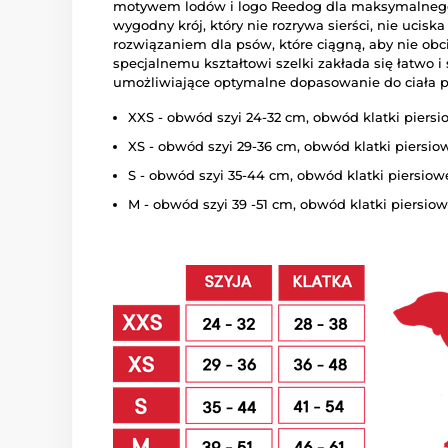
motywem lodów i logo Reedog dla maksymalnego 
wygodny krój, który nie rozrywa sierści, nie ucisk
rozwiązaniem dla psów, które ciągną, aby nie obc
specjalnemu kształtowi szelki zakłada się łatwo 
umożliwiające optymalne dopasowanie do ciała ps
XXS - obwód szyi 24-32 cm, obwód klatki piersi
XS - obwód szyi 29-36 cm, obwód klatki piersi
S - obwód szyi 35-44 cm, obwód klatki piersiow
M - obwód szyi 39 -51 cm, obwód klatki piersio