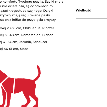
komfortu Twojego pupila. Szelki mają
a i nie ociera psa, są odpowiednim
Wielkość
iążać kręgosłupa szyjnego. Dzięki
i szybko, mają regulowane paski
a oraz kółko do przypięcia smyczy.
owej 28-38 cm, Chihuahua, Pinczer
owej 36-48 cm, Pomeranian, Bichon
ej 41-54 cm, Jamnik, Sznaucer
wej 46-61 cm, Mops