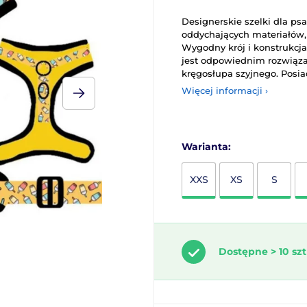
Designerskie szelki dla p
oddychających materiałów, 
Wygodny krój i konstrukcja, 
jest odpowiednim rozwiąza
kręgosłupa szyjnego. Posia
Więcej informacji ›
Warianta:
XXS
XS
S
Dostępne > 10 szt