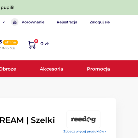
pupili!
Porównanie
Rejestracja
Zaloguj sie
3
0
offline
0 zł
 8-16:30)
Obroże
Akcesoria
Promocja
REAM | Szelki
Zobacz więcej produktów ›