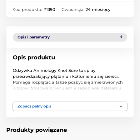
Kod produktu:
P1390
Gwarancja:
24 miesięcy
Opis i parametry
Opis produktu
Odżywka Animology Knot Sure to spray
przeciwdziałający plątaniu i kołtunieniu się sierści.
Pomaga rozplątać a także pozbyć się zmierzwionych
włosów. Stosowany regularnie zapobiega dalszemu
kołtunieniu się okrywy włosowej. Neutralne pH
odżywki odpowiada fizjologicznemu pH skóry
psów.
Idealna podczas wystawy.
Niewielkie
Zobacz pełny opis
opakowanie łatwo można ukryć w kieszeni lub
torebce. Atomizer pozwala na łatwe i szybkie
rozprowadzenie odżywki.
Produkty powiązane
Sposób użycia: