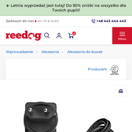
☀️ Letnia wyprzedaż jest tutaj! Do 50% zniżki na wszystko dla
Twoich pupili!
+48 443 444 443
Zadzwoń do nas
(Pn-Pt 8-16:30)
0
Menu
Wprowadzenie
Akcesoria
Akcesoria do kuwet
Producent