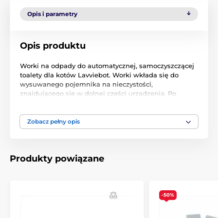
Opis i parametry
Opis produktu
Worki na odpady do automatycznej, samoczyszczącej
toalety dla kotów Lavviebot. Worki wkłada się do
wysuwanego pojemnika na nieczystości,
znajdującego się w dolnej części urządzenia. Po
napełnieniu, worek wyjmuje się i wyrzuca.
25 sztuk w opakowaniu.
Zobacz pełny opis
Produkt znajduje się w kategoriach
Produkty powiązane
Akcesoria do kuwet
Akcesoria do toalet Lavviebot
-50%