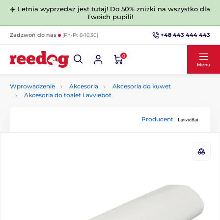
☀️ Letnia wyprzedaż jest tutaj! Do 50% zniżki na wszystko dla
Twoich pupili!
+48 443 444 443
Zadzwoń do nas
(Pn-Pt 8-16:30)
0
Menu
Wprowadzenie
Akcesoria
Akcesoria do kuwet
Akcesoria do toalet Lavviebot
Producent