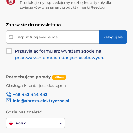
mocy
Produkujemy i sprzedajemy niezbędne artykuły dla
zwierzaków oraz smart produkty marki Reedog.
Zdolność adaptacyjna:
EBO jest zaprogramowany
tak, aby dostosowywać swoje zachowanie i głos w
zależności od otoczenia.
Zapisz się do newslettera
Wskaźnik laserowy:
laser sprawia, że aparat jest
jeszcze bardziej interesujący dla kotów
Wpisz tutaj swój e-mail
Zaloguj się
Super cicho:
Technologia zmotoryzowanych kół
pozwala na cichą pracę maszyny；
Przesyłając formularz wyrażam zgodę na
przetwarzanie moich danych osobowych
.
Czujnik Anti-fall:
może wykryć wszystkie rodzaje
przeszkód przed tobą i upadku
Zdalne sterowanie:
możesz zdalnie sterować EBO
Potrzebujesz porady
offline
za pomocą aplikacji EBO App, dla systemów iOS i
Android
Obsługa klienta jest dostępna
Komunikacja dwukierunkowa:
mikrofon,
+48 443 444 443
umożliwia komunikację dwukierunkową jak w
info@obroza-elektryczna.pl
przypadku rozmowy telefonicznej
Gdzie nas znaleźć
Nagrywanie wideo:
dzięki 24-godzinnej rejestracji
wideo śledzi każdy ruch 24 godziny na dobę, 7 dni
Polski
w tygodniu