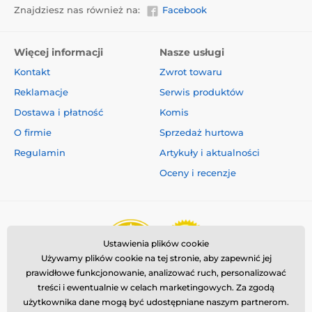
Pamięć: 16 GB pamięci / możliwość rozszerzenia do
Znajdziesz nas również na:
Facebook
256 GB, nowa zawartość nadpisuje poprzednią
Automatyczna edycja:
jeśli EBO AIR ma
wystarczająco dużo materiału, może automatycznie
Więcej informacji
Nasze usługi
edytować filmy.
Kontakt
Zwrot towaru
Prędkość EBO SE:
maksymalna prędkość kamery
Reklamacje
Serwis produktów
wynosi 0,6 m/s
Dostawa i płatność
Komis
Kompaktowy rozmiar:
pozwala dotrzeć tam, gdzie
nie może dotrzeć żaden inny aparat
O firmie
Sprzedaż hurtowa
Wymiary:
7,6 x 7,6 x 7 cm, waga 223 g
Regulamin
Artykuły i aktualności
Oceny i recenzje
Ustawienia plików cookie
Używamy plików cookie na tej stronie, aby zapewnić jej
prawidłowe funkcjonowanie, analizować ruch, personalizować
treści i ewentualnie w celach marketingowych. Za zgodą
użytkownika dane mogą być udostępniane naszym partnerom.