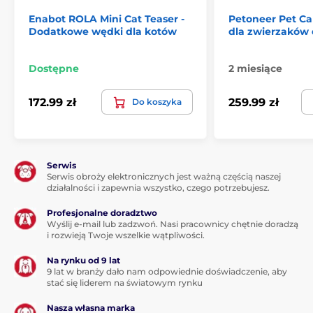
Enabot ROLA Mini Cat Teaser -
Petoneer Pet C
Dodatkowe wędki dla kotów
dla zwierzakó
Dostępne
2 miesiące
172.99 zł
259.99 zł
Do koszyka
Serwis
Główne funkcje
Serwis obroży elektronicznych jest ważną częścią naszej
działalności i zapewnia wszystko, czego potrzebujesz.
Widzenie w nocy:
kamera na podczerwień
automatycznie aktywuje się, gdy otoczenie staje się
Profesjonalne doradztwo
ciemne
Wyślij e-mail lub zadzwoń. Nasi pracownicy chętnie doradzą
i rozwieją Twoje wszelkie wątpliwości.
Funkcja AI:
może zidentyfikować Twoją rodzinę lub
zwierzęta domowe
Na rynku od 9 lat
9 lat w branży dało nam odpowiednie doświadczenie, aby
Autoładowanie:
gdy moc jest niska, EBO
stać się liderem na światowym rynku
automatycznie wraca do stacji ładowania, więc
nigdy nie musisz się martwić, że zabraknie mu
Nasza własna marka