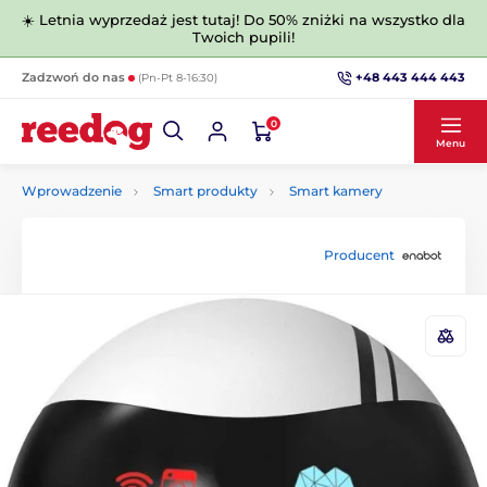
☀️ Letnia wyprzedaż jest tutaj! Do 50% zniżki na wszystko dla
Twoich pupili!
+48 443 444 443
Zadzwoń do nas
(Pn-Pt 8-16:30)
0
Menu
Wprowadzenie
Smart produkty
Smart kamery
Producent