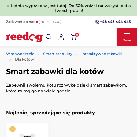
☀️ Letnia wyprzedaż jest tutaj! Do 50% zniżki na wszystko dla
Twoich pupili!
+48 443 444 443
Zadzwoń do nas
(Pn-Pt 8-16:30)
0
Menu
Wprowadzenie
Smart produkty
Interaktywne zabawki
Dla kotów
Smart zabawki dla kotów
Zapewnij swojemu kotu rozrywkę dzięki smart zabawkom,
które zajmą go na wiele godzin.
Najlepiej sprzedające się produkty