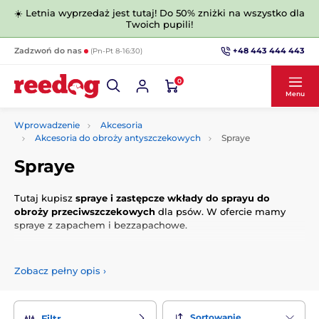
☀️ Letnia wyprzedaż jest tutaj! Do 50% zniżki na wszystko dla
Twoich pupili!
+48 443 444 443
Zadzwoń do nas
(Pn-Pt 8-16:30)
0
Menu
Wprowadzenie
Akcesoria
Akcesoria do obroży antyszczekowych
Spraye
Spraye
Tutaj kupisz
spraye i zastępcze wkłady do sprayu do
obroży przeciwszczekowych
dla psów. W ofercie mamy
spraye z zapachem i bezzapachowe.
Zobacz pełny opis
›
Sortowanie
Filtr