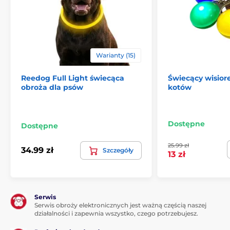
dzięki zastosowaniu diod LED.
Produkt znajduje się w kategoriach
Warianty (15)
Świecące obroże
Dla kotów
Reedog Full Light świecąca
Dla małych psów
Dla średnich psów
Świecący wisiore
obroża dla psów
kotów
Dla dużych psów
Akcesoria do spacerów
Dostępne
Dostępne
25.99 zł
34.99 zł
Szczegóły
13 zł
Serwis
Serwis obroży elektronicznych jest ważną częścią naszej
działalności i zapewnia wszystko, czego potrzebujesz.