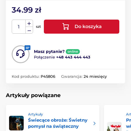
34.99 zł
Do koszyka
szt
Masz pytanie?
online
Połączenie
+48 443 444 443
Kod produktu:
P45806
Gwarancja:
24 miesięcy
Artykuły powiązane
Artykuły
Ar
Świecące obroże: Świetny
P
pomysł na świąteczny
wł