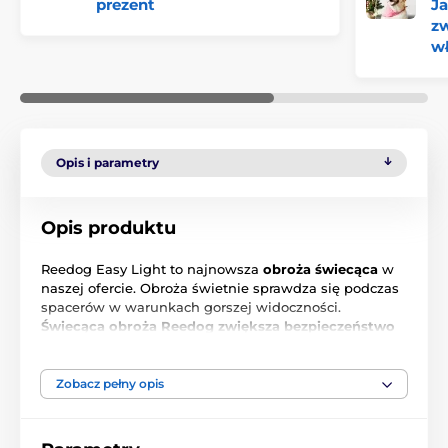
prezent
Ja
zw
w
Opis i parametry
Opis produktu
Reedog Easy Light to najnowsza
obroża świecąca
w
naszej ofercie. Obroża świetnie sprawdza się podczas
spacerów w warunkach gorszej widoczności.
Świecąca obroża Reedog zwiększa bezpieczeństwo
twojego psa na spacerach.
Trzy tryby świecenia:
światło ciągłe, wolne miganie, szybkie miganie.
Obrożę można stosować także podczas opadów
Zobacz pełny opis
deszczu.
Ładowanie poprzez kabel USB. Obrożę
można skrócić poprzez odcięcie jej części.