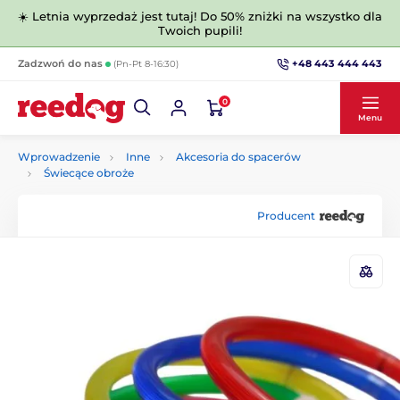
☀️ Letnia wyprzedaż jest tutaj! Do 50% zniżki na wszystko dla
Twoich pupili!
+48 443 444 443
Zadzwoń do nas
(Pn-Pt 8-16:30)
0
Menu
Wprowadzenie
Inne
Akcesoria do spacerów
Świecące obroże
Producent