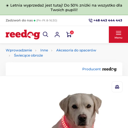
☀️ Letnia wyprzedaż jest tutaj! Do 50% zniżki na wszystko dla
Twoich pupili!
+48 443 444 443
Zadzwoń do nas
(Pn-Pt 8-16:30)
0
Menu
Wprowadzenie
Inne
Akcesoria do spacerów
Świecące obroże
Producent