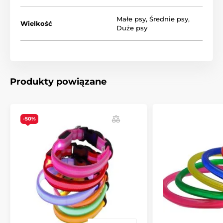
klamrą.
Małe psy
,
Średnie psy
,
Wielkość
Duże psy
Produkt znajduje się w kategoriach
Świecące obroże
Dla małych psów
Dla średnich psów
Dla dużych psów
Produkty powiązane
-50%