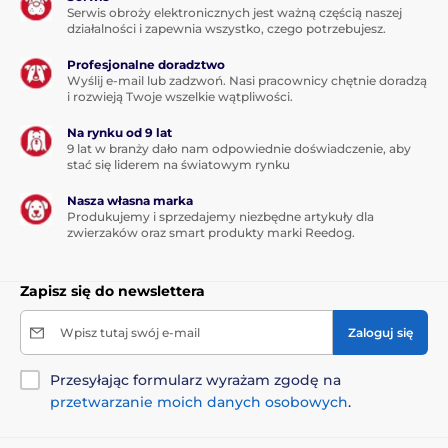
wysokości, 1,7 cm głębokości i waży 43
Serwis obroży elektronicznych jest ważną częścią naszej
gramy (wraz z baterią). Odbiornik ma 3,5
działalności i zapewnia wszystko, czego potrzebujesz.
cm szerokości, 7 cm wysokości, 2,5 cm głębokości i
waży
64 gramy.
Profesjonalne doradztwo
Wyślij e-mail lub zadzwoń. Nasi pracownicy chętnie doradzą
i rozwieją Twoje wszelkie wątpliwości.
Na rynku od 9 lat
9 lat w branży dało nam odpowiednie doświadczenie, aby
Produkt znajduje się w kategoriach
stać się liderem na światowym rynku
Nasza własna marka
Obroże treningowe
0 do 300 metrów
Produkujemy i sprzedajemy niezbędne artykuły dla
zwierzaków oraz smart produkty marki Reedog.
301 do 600 metrów
Elektryczne
Wibracyjne
Dźwiękowe
Zapisz się do newslettera
Wodoodporne
Dla małych psów
Wpisz tutaj swój e-mail
Zaloguj się
Dla średnich psów
Dla dużych psów
Dla 3 - 9 psów
Przesyłając formularz wyrażam zgodę na
przetwarzanie moich danych osobowych
.