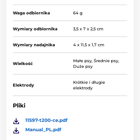
Obroża treningowa Patpet T200
oferuje 3
rodzaje korekt. Można przekazywać psu
Waga odbiornika
64 g
dźwięki, wibracje lub impulsy
elektrostatyczne,
które są regulowane
. Dźwięk 3
poziomy, wibracja 8 poziomów i impuls w 16
Wymiary odbiornika
3,5 x 7 x 2,5 cm
poziomach.
Wymiary nadajnika
4 x 11,5 x 1,7 cm
Zasięg obroży:
Małe psy
,
Średnie psy
,
Wielkość
Z obrożą treningową Patpet T200 możesz
Duże psy
szkolić swojego
psa na odległość do 300
metrów.
Obroża ta nadaje się zarówno do
amatorskiego jak i profesjonalnego szkolenia psów.
Krótkie i długie
Elektrody
elektrody
Baterie i ładowanie:
Pliki
Nadajnik i odbiornik wyposażone są w
11597-t200-ce.pdf
akumulator.
Czas ładowania wynosi 2
godziny do pełnego naładowania.
W
Manual_PL.pdf
trybie czuwania odbiornik działa przez 30 dni, a
nadajnik do 90 dni.