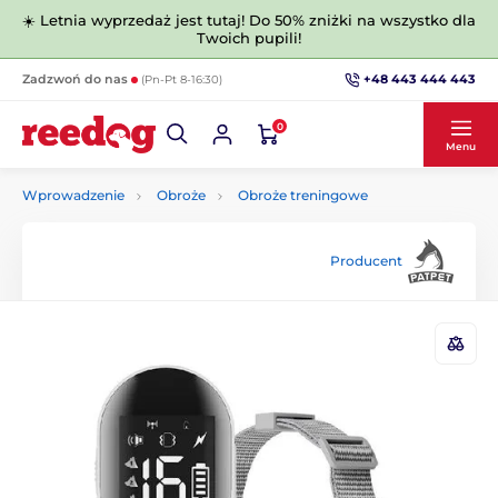
☀️ Letnia wyprzedaż jest tutaj! Do 50% zniżki na wszystko dla
Twoich pupili!
+48 443 444 443
Zadzwoń do nas
(Pn-Pt 8-16:30)
0
Menu
Wprowadzenie
Obroże
Obroże treningowe
Producent