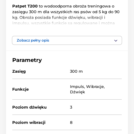
Patpet T200
to wodoodporna obroża treningowa o
zasięgu 300 m dla wszystkich ras psów od 5 kg do 90
kg. Obroża posiada funkcje dźwięku, wibracji i
impulsu, wszystkie funkcje są regulowane i można
kontrolować ich poziom. Poprzez dodanie
dodatkowego odbiornika, można rozszerzyć szkolenie
dla 3 psów jednocześnie. Ergonomicznie
Zobacz pełny opis
zaprojektowany nadajnik z wyświetlaczem LED
oferuje łatwą obsługę,
z oddzielnym przyciskiem dla
każdej funkcji
. Nadajnik wyposażony jest w blokadę
Parametry
zabezpieczającą przed przypadkowym wciśnięciem
przycisku, np. w kieszeni. W zestawie znajdują się
Zasięg
300 m
elektrody krótkie i długie z gumowymi osłonami,
dzięki czemu obroża jest bardzo delikatna i
odpowiednia psów wrażliwych czy skłonnych do
Impuls
,
Wibracje
,
Funkcje
wysypek. Po 2-godzinnym ładowaniu za pomocą
Dźwięk
kabla magnetycznego, obroża
Patpet T200
może
działać do 30 dni w trybie czuwania.
Poziom dźwięku
3
Poziom wibracji
8