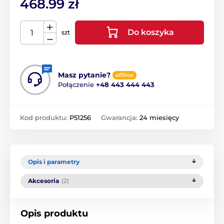
468.99 zł
Do koszyka
szt
Masz pytanie?
offline
Połączenie
+48 443 444 443
Kod produktu:
P51256
Gwarancja:
24 miesięcy
Opis i parametry
Akcesoria
(2)
Opis produktu