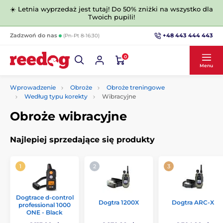
☀️ Letnia wyprzedaż jest tutaj! Do 50% zniżki na wszystko dla
Twoich pupili!
+48 443 444 443
Zadzwoń do nas
(Pn-Pt 8-16:30)
0
Menu
Wprowadzenie
Obroże
Obroże treningowe
Według typu korekty
Wibracyjne
Obroże wibracyjne
Najlepiej sprzedające się produkty
Dogtrace d‑control
Dogtra 1200X
Dogtra ARC-X
professional 1000
ONE - Black