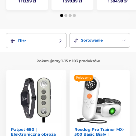
1 113.99 zł
1 270.99 zł
1 304.99 zł
Sortowanie
Filtr
Pokazujemy 1-15 z 103 produktów
Polecamy
Patpet 680 |
Reedog Pro Trainer MX-
Elektroniczna obroża
500 Basic Biały |