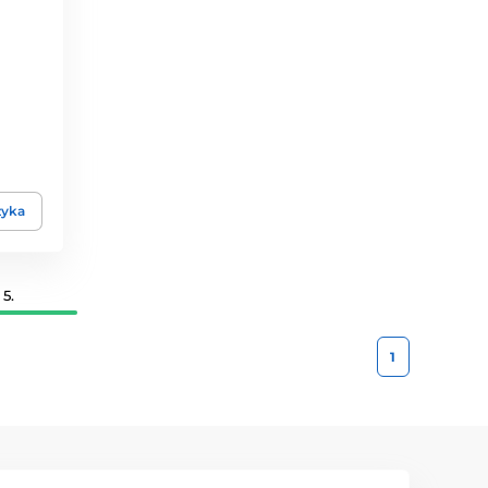
zyka
5.
1