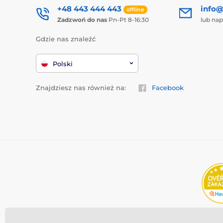
+48 443 444 443
info@
offline
Zadzwoń do nas
Pn-Pt 8-16:30
lub nap
Gdzie nas znaleźć
Polski
Znajdziesz nas również na:
Facebook