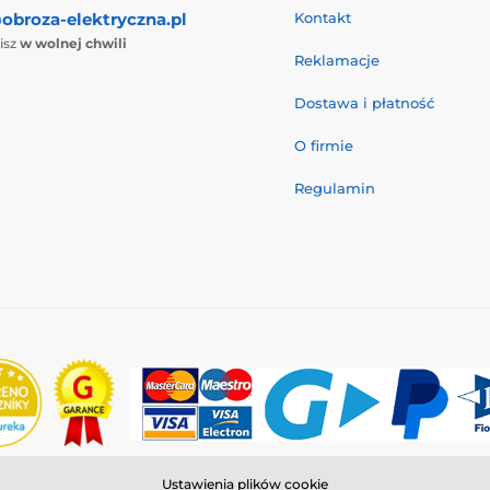
obroza-elektryczna.pl
Kontakt
isz
w wolnej chwili
Reklamacje
Dostawa i płatność
O firmie
Regulamin
Ustawienia plików cookie
© 2026 www.reedog.pl ⦁ Utworzono e-sklep
SIMPLIA.cz