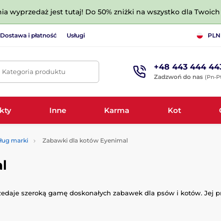
nia wyprzedaż jest tutaj! Do 50% zniżki na wszystko dla Twoich 
Dostawa i płatność
Usługi
PLN
+48 443 444 44
. Kategoria produktu
Zadzwoń do nas
(Pn-Pt
kty
Inne
Karma
Kot
ług marki
Zabawki dla kotów Eyenimal
l
zedaje szeroką gamę doskonałych zabawek dla psów i kotów. Jej pro