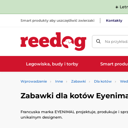
☀️ Let
Smart produkty aby uszczęśliwić zwierzaki
Kontakty
Na przykład
Legowiska, budy i torby
Smart produ
Wprowadzenie
Inne
Zabawki
Dla kotów
Wed
Zabawki dla kotów Eyenima
Francuska marka
EYENIMAL
projektuje, produkuje i spr
unikalnym designem.