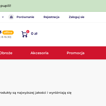
pupili!
Porównanie
Rejestracja
Zaloguj sie
3
0
offline
0 zł
 8-16:30)
Obroże
Akcesoria
Promocja
dukty są najwyższej jakości i wyróżniają się