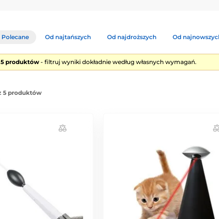
Polecane
Od najtańszych
Od najdroższych
Od najnowszyc
e 5 produktów
- filtruj wyniki dokładnie według własnych wymagań.
z 5 produktów