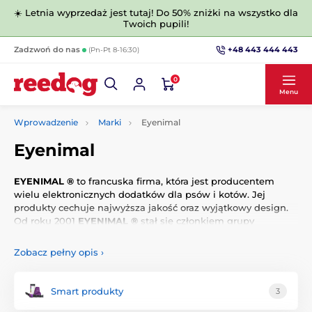
☀️ Letnia wyprzedaż jest tutaj! Do 50% zniżki na wszystko dla
Twoich pupili!
+48 443 444 443
Zadzwoń do nas
(Pn-Pt 8-16:30)
0
Menu
Wprowadzenie
Marki
Eyenimal
Eyenimal
EYENIMAL ®
to francuska firma, która jest producentem
wielu elektronicznych dodatków dla psów i kotów. Jej
produkty cechuje najwyższa jakość oraz wyjątkowy design.
Od roku 2001
EYENIMAL ®
stał się członkiem grupy
NumAxes, europejskiego lidera elektronicznych systemów
treningowych.
Zobacz pełny opis
›
Smart produkty
3