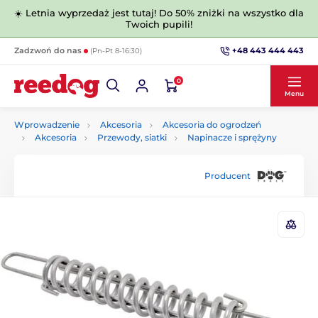
☀️ Letnia wyprzedaż jest tutaj! Do 50% zniżki na wszystko dla
Twoich pupili!
+48 443 444 443
Zadzwoń do nas
(Pn-Pt 8-16:30)
0
Menu
Wprowadzenie
Akcesoria
Akcesoria do ogrodzeń
Akcesoria
Przewody, siatki
Napinacze i sprężyny
Producent