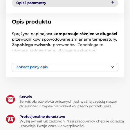
Opis i parametry
Opis produktu
Sprężyna napinająca
kompensuje różnice w długości
przewodników spowodowane zmianami temperatury.
Zapobiega zwisaniu
przewodów. Zapobiega to
również nadmiernemu obciążeniu słupków
narożnych.
Obniża to koszty utrzymania ogrodzenia.
Średnica 43 mm, nadaje się do drutu stalowego do Ø
Zobacz pełny opis
2,5 mm
Serwis
Produkt znajduje się w kategoriach
Serwis obroży elektronicznych jest ważną częścią naszej
działalności i zapewnia wszystko, czego potrzebujesz.
Akcesoria
Przewody, siatki
Profesjonalne doradztwo
Wyślij e-mail lub zadzwoń. Nasi pracownicy chętnie doradzą
Napinacze i sprężyny
i rozwieją Twoje wszelkie wątpliwości.