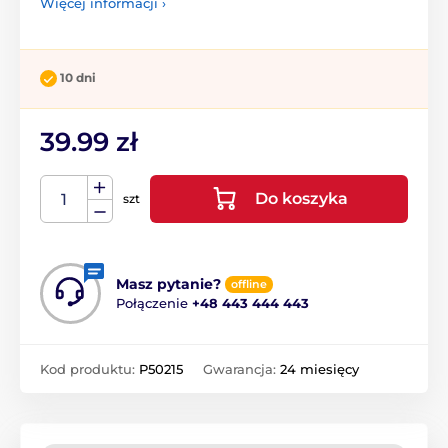
Więcej informacji ›
10 dni
39.99 zł
Do koszyka
szt
Masz pytanie?
offline
Połączenie
+48 443 444 443
Kod produktu:
P50215
Gwarancja:
24 miesięcy