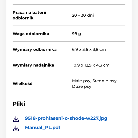
na chwilę przed impuslem
elektrostatycznym . Strefa korekcyjna jest
Praca na baterii
20 - 30 dni
ustawialna od 30 cm do 4 m według typu instalacji i
odbiornik
długości przewodu
Waga odbiornika
98 g
Rodzaj korekcji
Wymiary odbiornika
6,9 x 3,6 x 3,8 cm
iTrainer W227 ma dwa stopnie impulsu,
który zmienia się adekwatnie do
Wymiary nadajnika
10,9 x 12,9 x 4,3 cm
odległości od przewodu. Bliżej srefy
granicznej impuls jest mocniejszy.
Małe psy
,
Średnie psy
,
Wielkość
Duże psy
Przewód antenowy
Pliki
Zestaw iTrainer W227 zawiera 300 metrów
przewodu (bardzo słaby - polecamy
9518-prohlaseni-o-shode-w227.jpg
instalacje na powierzchni), co jest w
zupełności wystarczające do instalacji wokół domu.
Manual_PL.pdf
Jeśli przewód dołączony do zestawu jest za krótki,