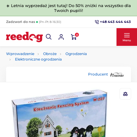
☀️ Letnia wyprzedaż jest tutaj! Do 50% zniżki na wszystko dla
Twoich pupili!
+48 443 444 443
Zadzwoń do nas
(Pn-Pt 8-16:30)
0
Menu
Wprowadzenie
Obroże
Ogrodzenia
Elektroniczne ogrodzenia
Producent