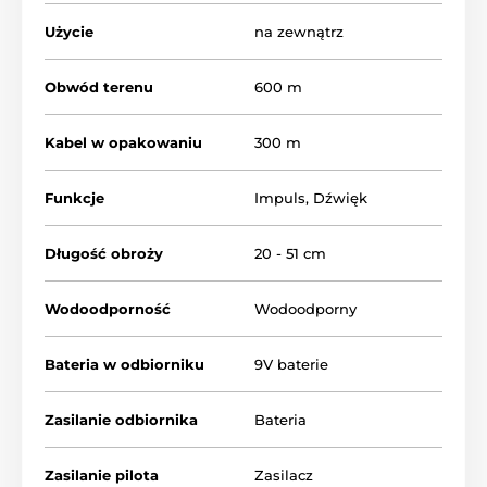
Niewidzialne ogrodzenie W227 jest odpowiednie
Użycie
na zewnątrz
psów o wadze od 8 kg (ze względu na wielkość
odbiornika), do 50 kg (tylko bardziej wrażliwe rasy).
Obwód terenu
600 m
Kabel w opakowaniu
300 m
Funkcje
Impuls
,
Dźwięk
Długość obroży
20 - 51 cm
Wodoodporność
Wodoodporny
Bateria w odbiorniku
9V baterie
Zasilanie odbiornika
Bateria
Regulacja stref
iTrainer W227 ma praktycznie opracowane
Zasilanie pilota
Zasilacz
strefy. Syngał dźwiękowy zostaje wysyłany