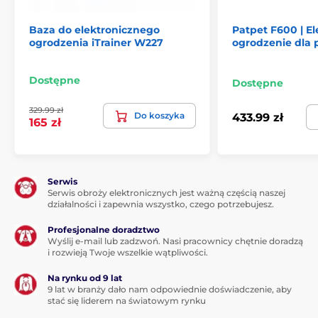
Baza do elektronicznego
Patpet F600 | E
Waga i rozmiary
ogrodzenia iTrainer W227
ogrodzenie dla
Baza ma szerokość 10,9 cm, wysokość 12,9
cm, głębokość 4,3 cm. Odbiornik ma
Dostępne
Dostępne
szerokość 6,9 cm, wysokość 3,6 cm, głębokość 3,8 cm a
waży 63 gramy (98 gramów z baterią).
329.99 zł
Do koszyka
433.99 zł
165 zł
Produkt znajduje się w kategoriach
Serwis
Serwis obroży elektronicznych jest ważną częścią naszej
Elektroniczne ogrodzenia
działalności i zapewnia wszystko, czego potrzebujesz.
Dla małych psów
Dla średnich psów
Profesjonalne doradztwo
Wyślij e-mail lub zadzwoń. Nasi pracownicy chętnie doradzą
Dla dużych psów
% Ogrodzenia
i rozwieją Twoje wszelkie wątpliwości.
Na rynku od 9 lat
9 lat w branży dało nam odpowiednie doświadczenie, aby
stać się liderem na światowym rynku