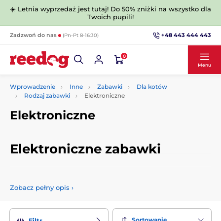
☀️ Letnia wyprzedaż jest tutaj! Do 50% zniżki na wszystko dla
Twoich pupili!
+48 443 444 443
Zadzwoń do nas
(Pn-Pt 8-16:30)
0
Menu
Wprowadzenie
Inne
Zabawki
Dla kotów
Rodzaj zabawki
Elektroniczne
Elektroniczne
Elektroniczne zabawki
Elektroniczne zabawki gwarantujące Twojemu małemu
tygrysowi długie godziny dzikiej zabawy i szaleństwa.
Zobacz pełny opis
›
Rozwijają
kocią inteligencję i uczą nowych umiejętności
.
Twój kot będzie szczęśliwszy i mądrzejszy!
Sortowanie
Filtr