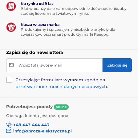
Na rynku od 9 lat
ponownie w dowolnym momencie - wystarczy jedno
9 lat w branży dało nam odpowiednie doświadczenie, aby
dotknięcie! Co więcej, można nagrać komendę
stać się liderem na światowym rynku
zachęcającą do zabawy lub pochwałę.
Nasza własna marka
Produkujemy i sprzedajemy niezbędne artykuły dla
zwierzaków oraz smart produkty marki Reedog.
Zapisz się do newslettera
Wpisz tutaj swój e-mail
Zaloguj się
Przesyłając formularz wyrażam zgodę na
przetwarzanie moich danych osobowych
.
Wytrzymała konstrukcja
Potrzebujesz porady
online
Interaktywna zabawka jest wykonana z trwałego,
Obsługa klienta jest dostępna
odpornego na uszkodzenia materiału, który jest
+48 443 444 443
bezpieczny dla zwierząt. Zawiera również kolorowe
info@obroza-elektryczna.pl
światło LED, które dodatkowo zachęca zwierzaka do