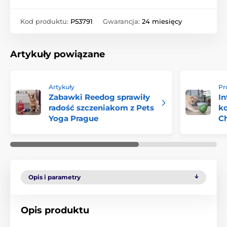
Kod produktu:
P53791
Gwarancja:
24 miesięcy
Artykuły powiązane
Artykuły
Pr
Zabawki Reedog sprawiły
In
radość szczeniakom z Pets
k
Yoga Prague
C
Opis i parametry
Opis produktu