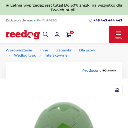
☀️ Letnia wyprzedaż jest tutaj! Do 50% zniżki na wszystko dla
Twoich pupili!
+48 443 444 443
Zadzwoń do nas
(Pn-Pt 8-16:30)
0
Menu
Wprowadzenie
Inne
Zabawki
Dla psów
Według typu
Interaktywne
Producent