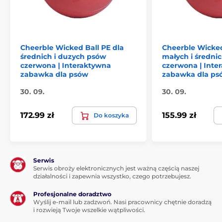
10-sekundowe odliczanie za każdym razem, gdy
dotkniesz zabawki, zanim Twój pupil otrzyma
przekąskę.
Cheerble Wicked Ball PE dla
Cheerble Wicked
średnich i duzych psów
małych i średni
czerwona | Interaktywna
czerwona | Inte
zabawka dla psów
zabawka dla ps
30. 09.
30. 09.
172.99 zł
155.99 zł
Do koszyka
Serwis
Przemyślane rozwiązania
Serwis obroży elektronicznych jest ważną częścią naszej
działalności i zapewnia wszystko, czego potrzebujesz.
Specjalnie zaprojektowana zabawka zapewni
Twojemu pupilowi nie tylko czas na zabawę, ale także
Profesjonalne doradztwo
na relaks. Urządzenie działa przez 10 minut, a
Wyślij e-mail lub zadzwoń. Nasi pracownicy chętnie doradzą
i rozwieją Twoje wszelkie wątpliwości.
następnie przełącza się w tryb uśpienia na kolejne 30
minut. Twój pupil może z łatwością aktywować je