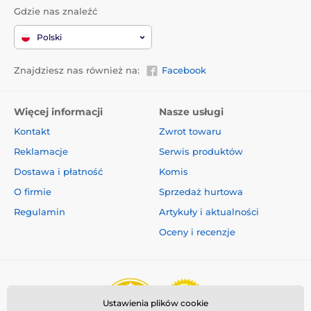
zabawy. Jest również łatwa do utrzymania w czystości,
Gdzie nas znaleźć
wystarczy przetrzeć ją szmatką. Wicked Egg ładuje się
za pomocą kabla USB - po około 50 minutach będzie
Polski
gotowe do ponownego użycia przez maksymalnie 4
godziny zabawy.
Znajdziesz nas również na:
Facebook
Więcej informacji
Nasze usługi
Kontakt
Zwrot towaru
Reklamacje
Serwis produktów
Dostawa i płatność
Komis
O firmie
Sprzedaż hurtowa
Regulamin
Artykuły i aktualności
Oceny i recenzje
Produkt znajduje się w kategoriach
Inne
Zabawki
Dla psów
Ustawienia plików cookie