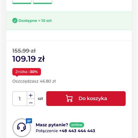
Dostępne > 10 szt
155.99 zł
109.19 zł
Zniżka
-30%
Oszczędzasz 46.80 zł
Do koszyka
szt
Masz pytanie?
online
Połączenie
+48 443 444 443