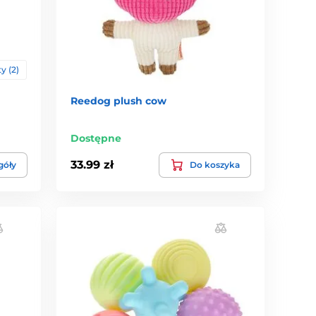
y (2)
Reedog plush cow
Dostępne
33.99 zł
góły
Do koszyka