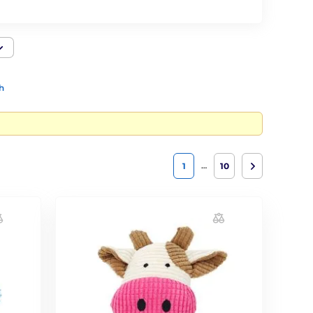
h
…
1
10