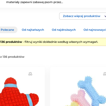
materiały zapewni zabawę psom przez…
Zobacz więcej produktów
Polecane
Od najtańszych
Od najdroższych
Od najnowszyc
e 136 produktów
- filtruj wyniki dokładnie według własnych wymagań.
 z 136 produktów