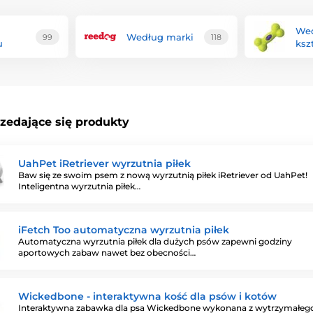
We
Według marki
99
118
u
ksz
rzedające się produkty
UahPet iRetriever wyrzutnia piłek
Baw się ze swoim psem z nową wyrzutnią piłek iRetriever od UahPet!
Inteligentna wyrzutnia piłek…
iFetch Too automatyczna wyrzutnia piłek
Automatyczna wyrzutnia piłek dla dużych psów zapewni godziny
aportowych zabaw nawet bez obecności…
Wickedbone - interaktywna kość dla psów i kotów
Interaktywna zabawka dla psa Wickedbone wykonana z wytrzymałeg