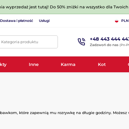
nia wyprzedaż jest tutaj! Do 50% zniżki na wszystko dla Twoich 
Dostawa i płatność
Usługi
PLN
+48 443 444 44
. Kategoria produktu
Zadzwoń do nas
(Pn-Pt
kty
Inne
Karma
Kot
awkom, które zapewnią mu rozrywkę na długie godziny. Możesz wy