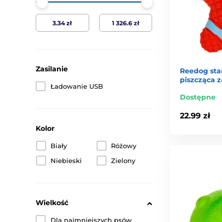
Zasilanie
Reedog sta
piszcząca 
Ładowanie USB
Dostępne
22.99 zł
Kolor
Biały
Różowy
Niebieski
Zielony
Wielkość
Dla najmniejszych psów