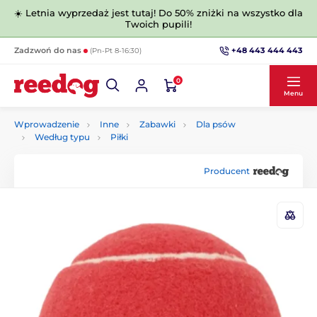
☀️ Letnia wyprzedaż jest tutaj! Do 50% zniżki na wszystko dla
Twoich pupili!
+48 443 444 443
Zadzwoń do nas
(Pn-Pt 8-16:30)
0
Menu
Wprowadzenie
Inne
Zabawki
Dla psów
Według typu
Piłki
Producent