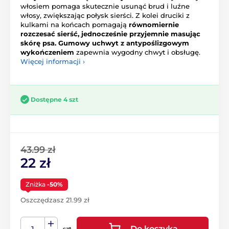
włosiem pomaga skutecznie usunąć brud i luźne
włosy, zwiększając połysk sierści. Z kolei druciki z
kulkami na końcach pomagają
równomiernie
rozczesać sierść, jednocześnie przyjemnie masując
skórę psa. Gumowy uchwyt z antypoślizgowym
wykończeniem
zapewnia wygodny chwyt i obsługę.
Więcej informacji ›
Dostępne 4 szt
43.99 zł
22 zł
Zniżka
-50%
Oszczędzasz 21.99 zł
Do koszyka
szt