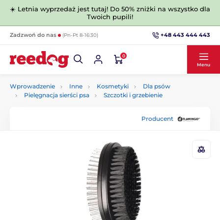
☀️ Letnia wyprzedaż jest tutaj! Do 50% zniżki na wszystko dla
Twoich pupili!
+48 443 444 443
Zadzwoń do nas
(Pn-Pt 8-16:30)
0
Menu
Wprowadzenie
Inne
Kosmetyki
Dla psów
Pielęgnacja sierści psa
Szczotki i grzebienie
Producent