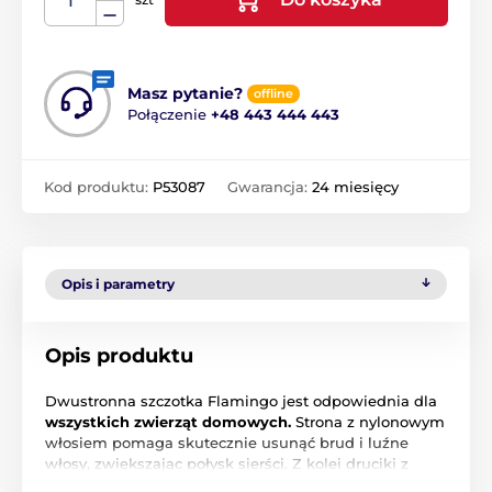
Masz pytanie?
offline
Połączenie
+48 443 444 443
Kod produktu:
P53087
Gwarancja:
24 miesięcy
Opis i parametry
Opis produktu
Dwustronna szczotka Flamingo jest odpowiednia dla
wszystkich zwierząt domowych.
Strona z nylonowym
włosiem pomaga skutecznie usunąć brud i luźne
włosy, zwiększając połysk sierści. Z kolei druciki z
kulkami na końcach pomagają
równomiernie