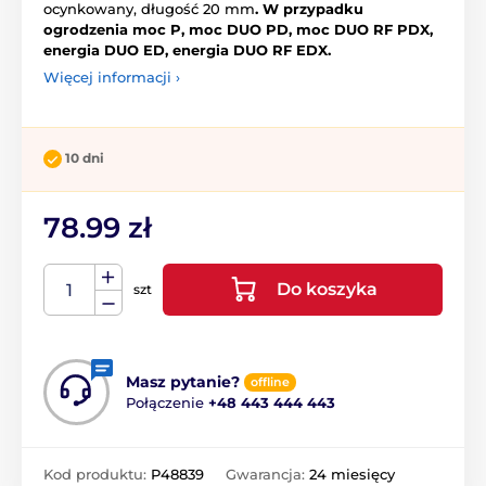
ocynkowany, długość 20 mm
. W przypadku
ogrodzenia moc P, moc DUO PD, moc DUO RF PDX,
energia DUO ED, energia DUO RF EDX.
Więcej informacji ›
10 dni
78.99 zł
Do koszyka
szt
Masz pytanie?
offline
Połączenie
+48 443 444 443
Kod produktu:
P48839
Gwarancja:
24 miesięcy