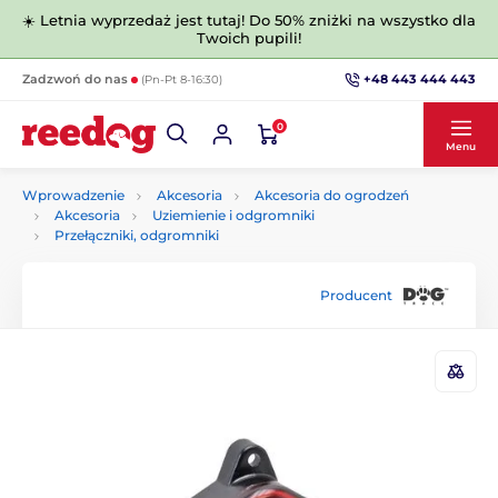
☀️ Letnia wyprzedaż jest tutaj! Do 50% zniżki na wszystko dla
Twoich pupili!
+48 443 444 443
Zadzwoń do nas
(Pn-Pt 8-16:30)
0
Menu
Wprowadzenie
Akcesoria
Akcesoria do ogrodzeń
Akcesoria
Uziemienie i odgromniki
Przełączniki, odgromniki
Producent