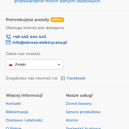
przetwarzanie moich danych osobowych
.
Potrzebujesz porady
offline
Obsługa klienta jest dostępna
+48 443 444 443
info@obroza-elektryczna.pl
Gdzie nas znaleźć
Polski
Znajdziesz nas również na:
Facebook
Więcej informacji
Nasze usługi
Kontakt
Zwrot towaru
Reklamacje
Serwis produktów
Dostawa i płatność
Komis
O firmie
Sprzedaż hurtowa