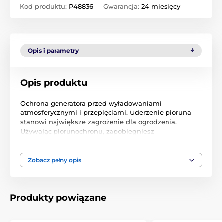
Kod produktu:
P48836
Gwarancja:
24 miesięcy
Opis i parametry
Opis produktu
Ochrona generatora przed wyładowaniami
atmosferycznymi i przepięciami. Uderzenie pioruna
stanowi największe zagrożenie dla ogrodzenia.
Używając piorunochronu, zapobiegniesz
przedostawaniu się piorunów do obszaru, w którym
znajduje się generator, i zmniejszysz ryzyko dalszych
uszkodzeń.
Zobacz pełny opis
Ochrona generatora przed wyładowaniami
atmosferycznymi i przepięciami
Produkty powiązane
Po prostu przewodzi napięcie udarowe do masy
Łatwa instalacja