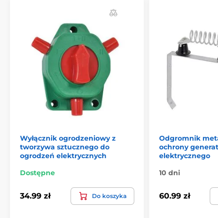
Anodyzowana konstrukcja
Produkt znajduje się w kategoriach
Akcesoria
Uziemienie i odgromniki
Przełączniki, odgromniki
Inne elementy
Akcesoria do ogrodzeń elektrycznych
Wyłącznik ogrodzeniowy z
Odgromnik meta
tworzywa sztucznego do
ochrony generat
ogrodzeń elektrycznych
elektrycznego
Dostępne
10 dni
34.99 zł
60.99 zł
Do koszyka