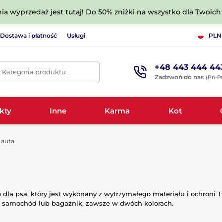
nia wyprzedaż jest tutaj! Do 50% zniżki na wszystko dla Twoich 
Dostawa i płatność
Usługi
PLN
+48 443 444 44
. Kategoria produktu
Zadzwoń do nas
(Pn-Pt
kty
Inne
Karma
Kot
 auta
dla psa, który jest wykonany z wytrzymałego materiału i ochroni
a samochód lub bagażnik, zawsze w dwóch kolorach.