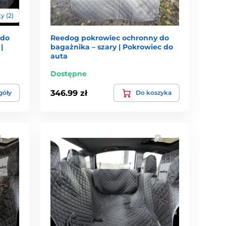
y (2)
 do
Reedog pokrowiec ochronny do
|
bagażnika – szary | Pokrowiec do
auta
Dostępne
346.99 zł
góły
Do koszyka