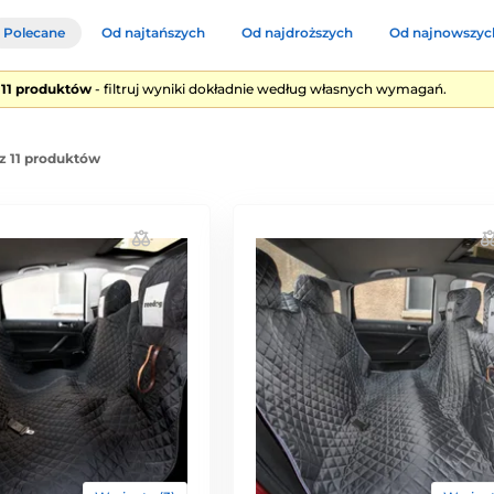
Polecane
Od najtańszych
Od najdroższych
Od najnowszyc
e 11 produktów
- filtruj wyniki dokładnie według własnych wymagań.
z 11 produktów