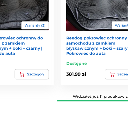
Warianty (3)
Wariant
rowiec ochronny do
Reedog pokrowiec ochronny
 z zamkiem
samochodu z zamkiem
ym + boki – czarny |
błyskawicznym + boki – szary 
do auta
Pokrowiec do auta
Dostępne
381.99 zł
Szczegóły
Szcze
Widziałeś już 11 produktów z 