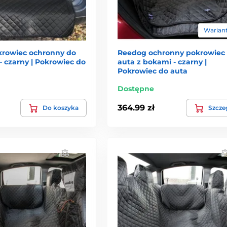
Wariant
rowiec ochronny do
Reedog ochronny pokrowiec
 czarny | Pokrowiec do
auta z bokami - czarny |
Pokrowiec do auta
Dostępne
364.99 zł
Do koszyka
Szcze