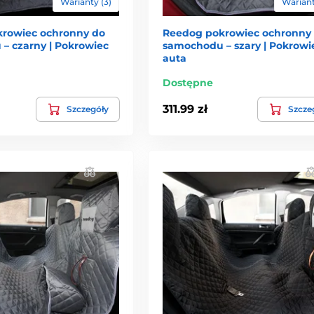
Warianty (3)
Wariant
rowiec ochronny do
Reedog pokrowiec ochronny
– czarny | Pokrowiec
samochodu – szary | Pokrowi
auta
Dostępne
311.99 zł
Szczegóły
Szcze