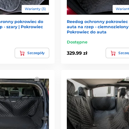
Warianty (3)
Wariant
ronny pokrowiec do
Reedog ochronny pokrowiec
p - szary | Pokrowiec
auta na rzep - ciemnozielony 
Pokrowiec do auta
Dostępne
329.99 zł
Szczegóły
Szcze