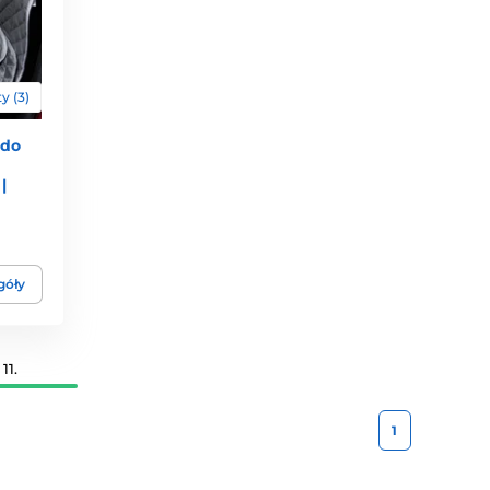
y (3)
 do
|
góły
11.
1