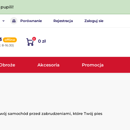
pupili!
Porównanie
Rejestracja
Zaloguj sie
3
0
offline
0 zł
 8-16:30)
Obroże
Akcesoria
Promocja
 Twój samochód przed zabrudzeniami, które Twój pies