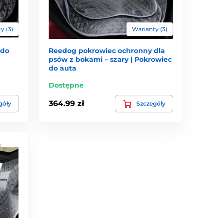
y (3)
Warianty (3)
 do
Reedog pokrowiec ochronny dla
psów z bokami – szary | Pokrowiec
do auta
Dostępne
364.99 zł
góły
Szczegóły