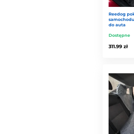
Reedog pok
samochodu 
do auta
Dostępne
311.99 zł