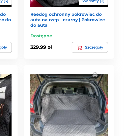
y (3)
Warianty (3)
 do
Reedog ochronny pokrowiec do
ec do
auta na rzep - czarny | Pokrowiec
do auta
Dostępne
329.99 zł
góły
Szczegóły