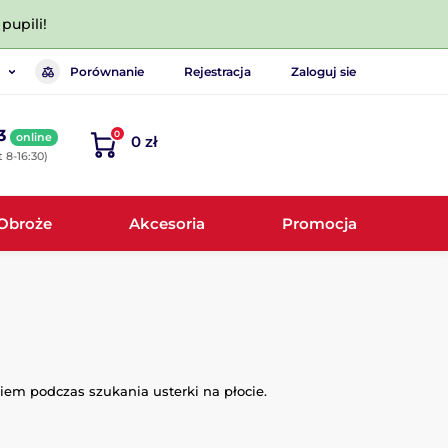
pupili!
Porównanie
Rejestracja
Zaloguj sie
3
0
online
0 zł
 8-16:30)
Obroże
Akcesoria
Promocja
em podczas szukania usterki na płocie.