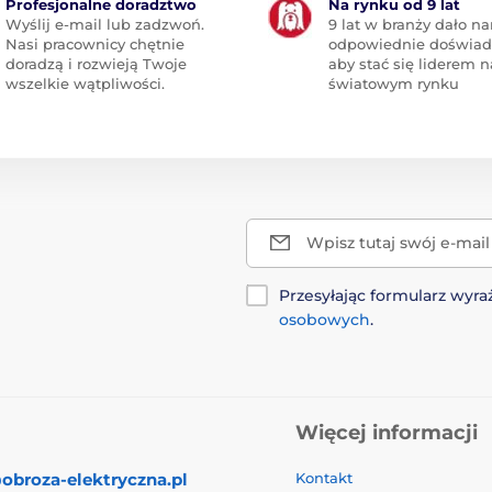
Profesjonalne doradztwo
Na rynku od 9 lat
Wyślij e-mail lub zadzwoń.
9 lat w branży dało n
Nasi pracownicy chętnie
odpowiednie doświad
doradzą i rozwieją Twoje
aby stać się liderem n
wszelkie wątpliwości.
światowym rynku
Wpisz tutaj swój e-mail
Przesyłając formularz wy
osobowych
.
Więcej informacji
obroza-elektryczna.pl
Kontakt