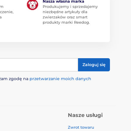
Nasza własna marka
am
Produkujemy i sprzedajemy
czenie,
niezbędne artykuły dla
a
zwierzaków oraz smart
produkty marki Reedog.
Zaloguj się
rażam zgodę na
przetwarzanie moich danych
Nasze usługi
Zwrot towaru