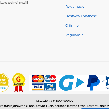
isz
w wolnej chwili
Reklamacje
Dostawa i płatność
O firmie
Regulamin
Ustawienia plików cookie
© 2026 www.reedog.pl ⦁ Utworzono e-sklep
SIMPLIA.cz
łowe funkcjonowanie, analizować ruch, personalizować treści i ewentualn