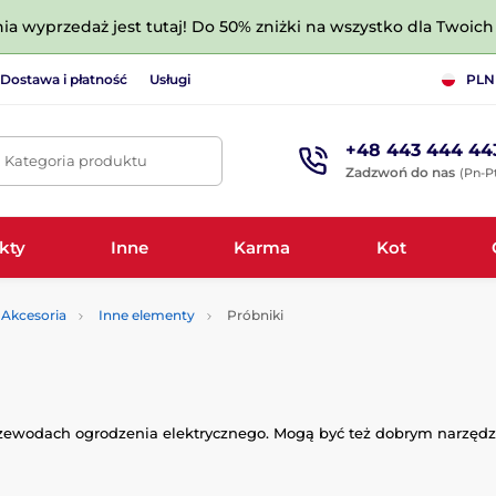
nia wyprzedaż jest tutaj! Do 50% zniżki na wszystko dla Twoich 
Dostawa i płatność
Usługi
PLN
+48 443 444 44
. Kategoria produktu
Zadzwoń do nas
(Pn-Pt
kty
Inne
Karma
Kot
Akcesoria
Inne elementy
Próbniki
zewodach ogrodzenia elektrycznego. Mogą być też dobrym narzędzi