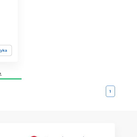
zyka
.
1