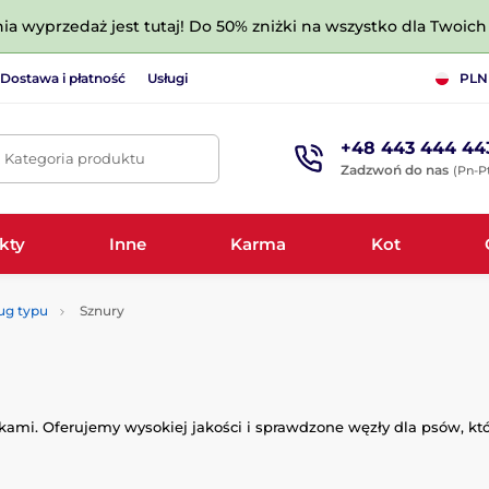
nia wyprzedaż jest tutaj! Do 50% zniżki na wszystko dla Twoich 
Dostawa i płatność
Usługi
PLN
+48 443 444 44
. Kategoria produktu
Zadzwoń do nas
(Pn-Pt
kty
Inne
Karma
Kot
ug typu
Sznury
i. Oferujemy wysokiej jakości i sprawdzone węzły dla psów, kt