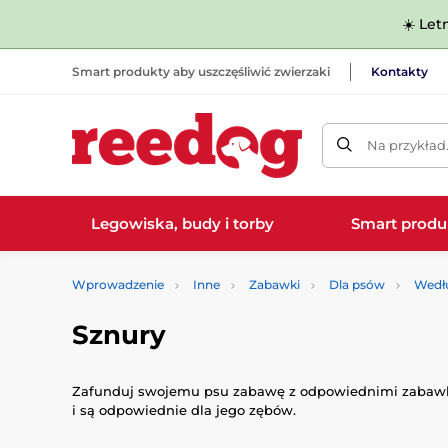
☀️ Let
Smart produkty aby uszczęśliwić zwierzaki
Kontakty
Na przykład
Legowiska, budy i torby
Smart produ
Wprowadzenie
Inne
Zabawki
Dla psów
Wedł
Sznury
Zafunduj swojemu psu zabawę z odpowiednimi zabawkam
i są odpowiednie dla jego zębów.