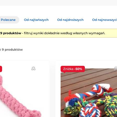
Polecane
Od najtańszych
Od najdroższych
Od najnowszyc
e 9 produktów
- filtruj wyniki dokładnie według własnych wymagań.
z 9 produktów
Zniżka
-50%