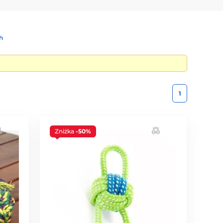
h
1
Zniżka
-50%