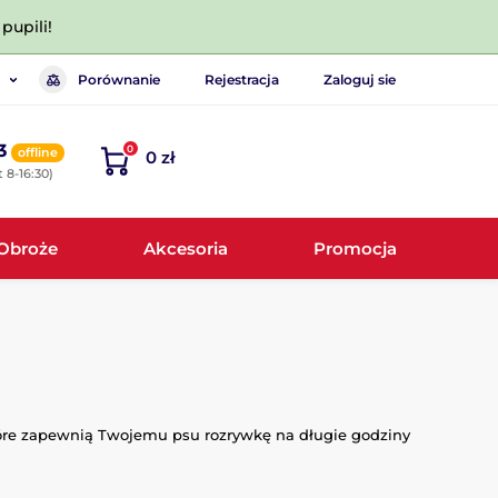
pupili!
Porównanie
Rejestracja
Zaloguj sie
3
0
offline
0 zł
 8-16:30)
Obroże
Akcesoria
Promocja
óre zapewnią Twojemu psu rozrywkę na długie godziny