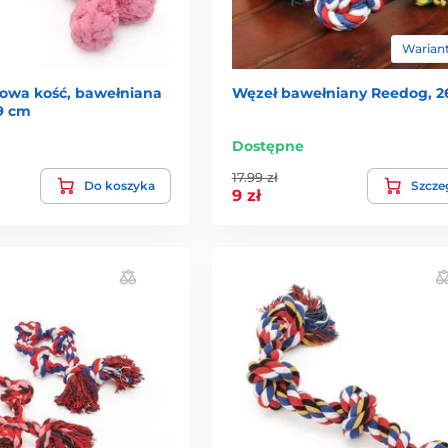
Wariant
owa kość, bawełniana
Węzeł bawełniany Reedog, 2
9 cm
Dostępne
17.99 zł
Do koszyka
Szcze
9 zł