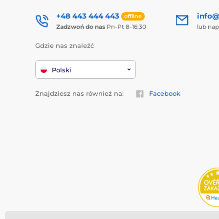
+48 443 444 443
info@
offline
Zadzwoń do nas
Pn-Pt 8-16:30
lub nap
Gdzie nas znaleźć
Polski
Znajdziesz nas również na:
Facebook