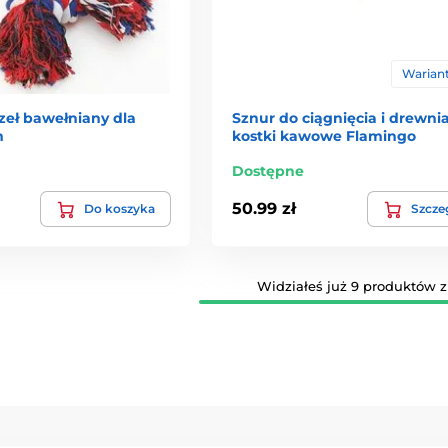
Wariant
eł bawełniany dla
Sznur do ciągnięcia i drewni
m
kostki kawowe Flamingo
Dostępne
50.99 zł
Do koszyka
Szcze
Widziałeś już 9 produktów z 