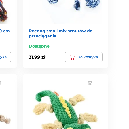
60 cm
Reedog small mix sznurów do
przeciągania
Dostępne
31.99 zł
zyka
Do koszyka