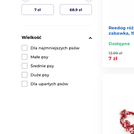
Reedog róż
zabawka, 1
Wielkość
Dostępne
Dla najmniejszych psów
13.99 zł
Małe psy
7 zł
Średnie psy
Duże psy
Dla upartych psów