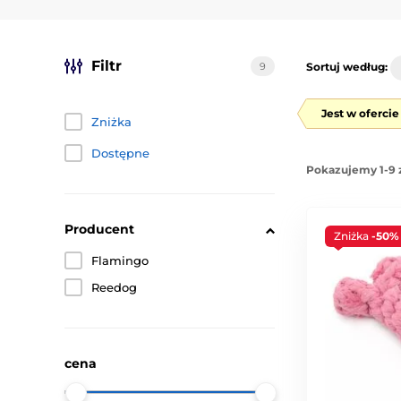
Filtr
9
Sortuj według:
Jest w oferci
Zniżka
Dostępne
Pokazujemy 1-9 
Producent
Zniżka
-50%
Flamingo
Reedog
cena