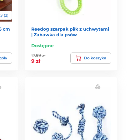
y (2)
6 cm
Reedog szarpak piłk z uchwytami
| Zabawka dla psów
Dostępne
17.99 zł
góły
Do koszyka
9 zł