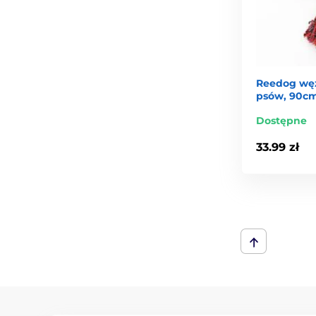
Reedog węz
psów, 90c
Dostępne
33.99 zł