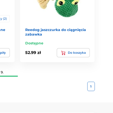
y (2)
ane
Reedog jaszczurka do ciągnięcia
zabawka
Dostępne
52.99 zł
góły
Do koszyka
9.
1