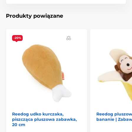
bardziej atrakcyjna.
Wymiar: 10 x 6,5 cm
Produkty powiązane
Plusy
-20%
Utrzymują psa w dobrej kondycji
Zabawka z efektem dźwiękowym
Do zabawy i przytulania w pojedynkę
Śliczny wygląd zabawki
Minusy
Brak
Zawartość opakowania
Reedog udko kurczaka,
Reedog pluszo
piszcząca pluszowa zabawka,
bananie | Zabaw
Reedog jeż, pluszowa zabawka z dźwiękiem, 9 cm
20 cm