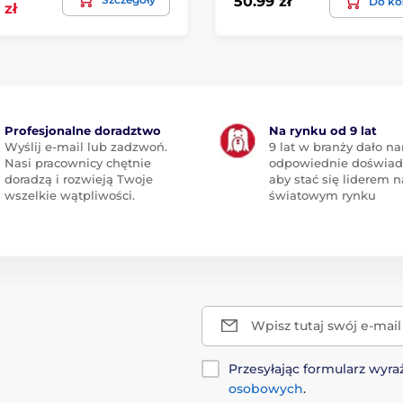
50.99 zł
Do ko
 zł
Profesjonalne doradztwo
Na rynku od 9 lat
Wyślij e-mail lub zadzwoń.
9 lat w branży dało n
Nasi pracownicy chętnie
odpowiednie doświad
doradzą i rozwieją Twoje
aby stać się liderem n
wszelkie wątpliwości.
światowym rynku
Wpisz tutaj swój e-mail
Przesyłając formularz wy
osobowych
.