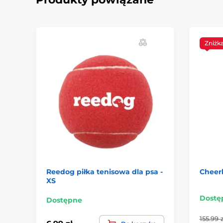
Zniżk
Reedog piłka tenisowa dla psa -
Cheer
XS
Dostę
Dostępne
155.99 z