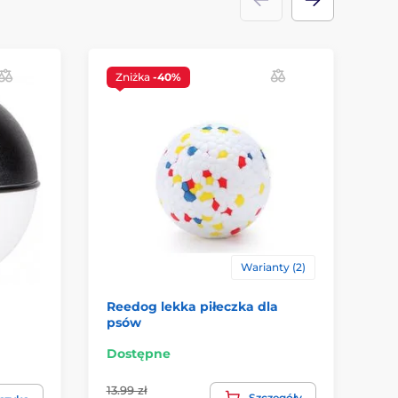
Zniżka
-40%
Z
Warianty (2)
Reedog lekka piłeczka dla
Ch
psów
Dostępne
Do
13.99 zł
172
Szczegóły