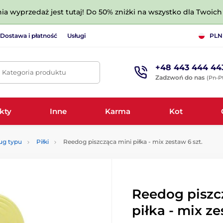
nia wyprzedaż jest tutaj! Do 50% zniżki na wszystko dla Twoich 
Dostawa i płatność
Usługi
PLN
+48 443 444 44
. Kategoria produktu
Zadzwoń do nas
(Pn-Pt
kty
Inne
Karma
Kot
ug typu
Piłki
Reedog piszcząca mini piłka - mix zestaw 6 szt.
Reedog piszc
piłka - mix ze