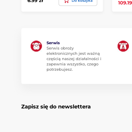
6.99 zł
Do koszyka
109.19
Serwis
Serwis obroży
elektronicznych jest ważną
częścią naszej działalności i
zapewnia wszystko, czego
potrzebujesz.
Zapisz się do newslettera