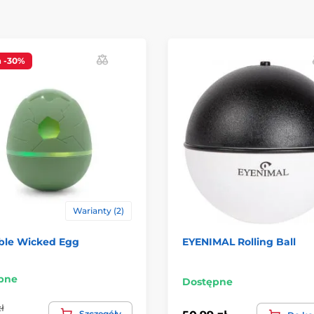
a
-30%
Warianty (2)
ble Wicked Egg
EYENIMAL Rolling Ball
pne
Dostępne
ł
Szczegóły