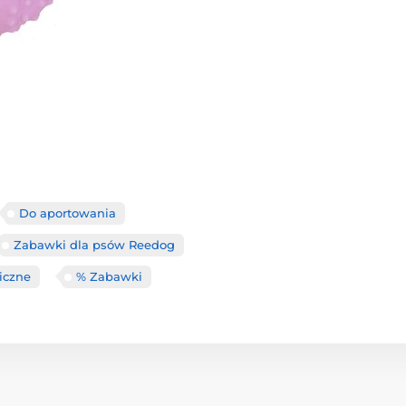
Do aportowania
Zabawki dla psów Reedog
iczne
% Zabawki