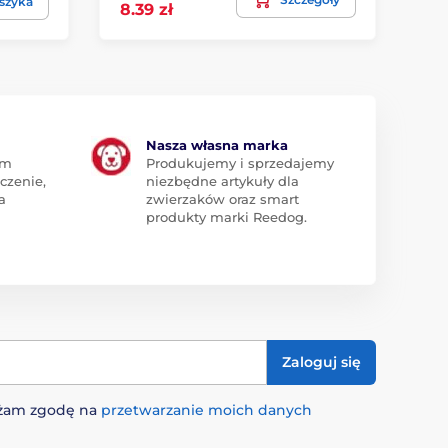
szyka
8.39 zł
13
Nasza własna marka
am
Produkujemy i sprzedajemy
czenie,
niezbędne artykuły dla
a
zwierzaków oraz smart
produkty marki Reedog.
Zaloguj się
rażam zgodę na
przetwarzanie moich danych