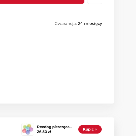
Gwarancja:
24 miesięcy
Reedog piszcząca…
Kupić
26.50 zł