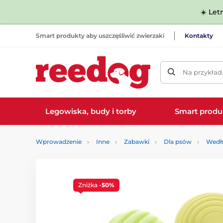
☀️ Let
Smart produkty aby uszczęśliwić zwierzaki
Kontakty
Na przykład
Legowiska, budy i torby
Smart produ
Wprowadzenie
Inne
Zabawki
Dla psów
Wedł
Zniżka
-50%