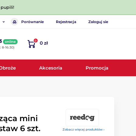
pupili!
Porównanie
Rejestracja
Zaloguj sie
3
0
online
0 zł
 8-16:30)
Obroże
Akcesoria
Promocja
ząca mini
staw 6 szt.
Zobacz więcej produktów ›