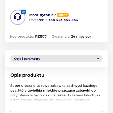
Masz pytanie?
offline
Połączenie
+48 443 444 443
Kod produktu:
P53577
Gwarancja:
24 miesięcy
Opis i parametry
Opis produktu
Super urocza pluszowa zabawka zachwyci każdego
psa, który
uwielbia miękkie piszczące zabawki
do
przytulania w legowisku, a także do zabaw takich jak
przeciąganie, rzucanie czy chowanie. Pluszowa
zabawka wykonana jest z bardzo przyjemnego pluszu,
a jednocześnie wytrzymałego materiału,