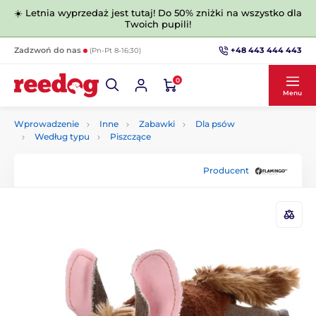
☀️ Letnia wyprzedaż jest tutaj! Do 50% zniżki na wszystko dla
Twoich pupili!
+48 443 444 443
Zadzwoń do nas
(Pn-Pt 8-16:30)
0
Menu
Wprowadzenie
Inne
Zabawki
Dla psów
Według typu
Piszczące
Producent