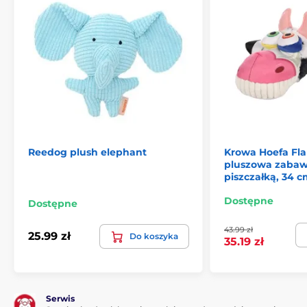
Reedog plush elephant
Krowa Hoefa Fl
pluszowa zabaw
piszczałką, 34 
Dostępne
Dostępne
43.99 zł
25.99 zł
Do koszyka
35.19 zł
Serwis