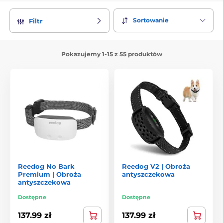
obroży, dla psów o każdej wielkości od tych malutkich aż do
wielkich ras a także według rodzaju upomnienia np
Sortowanie
Filtr
dźwiękowe, wibracyjne lub z impulsem elektrostatycznym.
Jest to produkt nowej technologii, dzięki któremu Wasz pies
będzie kontrolowany po Waszym wyjściu z domu.
Pokazujemy 1-15 z 55 produktów
Jak wybrać obrożę antyszczekową?
Bardzo ważnym parametrem przy wyborze obroży jest
wielkość i wrażliwość psa. Jeśli Wasz pies waży od 5 do 50kg
nie będziecie mieli problemu z doborem, ponieważ prawie
każda obroża pasuje na takiego pieska. Problem z doborem
produktu mogą mieć właściciele psów bardzo małych jak
chihuahua i york lub bardzo dużych jak cane corso i dog
niemiecki. Naszych faworytów naleza obroże od marek :
Aetertek
,
Petrainer
a
PetSafe
. Obrożę antyszczekową możecie
wybrać także według rodzaju korekcji:
Dzwiekowe
,
wibracyjne
,
sprejowe
,
ultradzwiekowe
nebo
elektryczne
.
Reedog No Bark
Reedog V2 | Obroża
Premium | Obroża
antyszczekowa
antyszczekowa
Wybierać można także inne rodzaje urządzeń przeciwko
szczekaniu psów. Najczesciej wybieranym wariantem są
Dostępne
Dostępne
oczywiście
obroze antyszczekowe
, które możecie uzyc dla
małych i dużych psów. Odpowiednie są do użytku
137.99 zł
137.99 zł
domowego i zewnętrznego. Kolejne są tzw.
jednostki