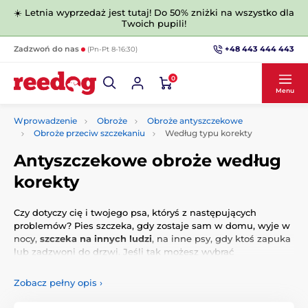
☀️ Letnia wyprzedaż jest tutaj! Do 50% zniżki na wszystko dla
Twoich pupili!
+48 443 444 443
Zadzwoń do nas
(Pn-Pt 8-16:30)
0
Menu
Wprowadzenie
Obroże
Obroże antyszczekowe
Obroże przeciw szczekaniu
Według typu korekty
Antyszczekowe obroże według
korekty
Czy dotyczy cię i twojego psa, któryś z następujących
problemów? Pies szczeka, gdy zostaje sam w domu, wyje w
nocy,
szczeka na innych ludzi
, na inne psy, gdy ktoś zapuka
lub zadzwoni do drzwi. Jeśli tak możesz wybrać
odpowiednią obrożę, która rozwiąże problem
szczekania
hałaśliwego psa
. Dostępne są obroże ultradźwiękowe,
Zobacz pełny opis
›
wibracyjne, dźwiękowe, sprayowe i elektroniczne. Obroże
skutecznie ograniczną
niepożądane szczekanie psa.