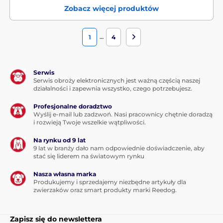
wtedy upomnienie , ktore moze byc dzwiekowe(jako
Zobacz więcej produktów
pierwsze), wibracyjne lub impuls elektrostatyczny..
7
Dla jakich psow obroze sa odpowiednie
…
1
4
Bardzo waznym parametrem wyboru obrozy jest wielkosc
i wrazliwosc psa. Jesli Wasz pies wazy od 5 do 50kg nie
bedziecie mieli problemu z doborem, poniewaz prawie
Serwis
kazda obroza pasuje na takiego pieska. Problem z
Serwis obroży elektronicznych jest ważną częścią naszej
doborem produktu moga miec wlasciciele psow bardzo
działalności i zapewnia wszystko, czego potrzebujesz.
malych jak chihuahua i york lub bardzo duzych jak cane
corso i dog niemiecki. Dla malutkich pieskow nawet niska
Profesjonalne doradztwo
sila impulsu moze byc za wysoka , natomiast dla duzych
Wyślij e-mail lub zadzwoń. Nasi pracownicy chętnie doradzą
psow impuls moze byc slabo odczuwalny, przez co psy nie
i rozwieją Twoje wszelkie wątpliwości.
beda reagowac. Zawsze lepiej jest kupic obroze z wyzsza
Na rynku od 9 lat
sila impulsu niz wrazliwosc psa. Rezerwa ustawiania
9 lat w branży dało nam odpowiednie doświadczenie, aby
mocy jest wazna i przydatna w kryzysowach sytuacjach,
stać się liderem na światowym rynku
kiedy mozecie potrzebowac natychmiastowego
zatrzymania psa lub orzerwania jego czynnoci. Np gdy
Nasza własna marka
uciekaw strone ruchliwej ulicy lub rzuca sie na czlowieka.
Produkujemy i sprzedajemy niezbędne artykuły dla
zwierzaków oraz smart produkty marki Reedog.
8
Czy obroze sa wodoodporne?
Nastepna bardzo wazna rzecza jest wodoodpornosc
Zapisz się do newslettera