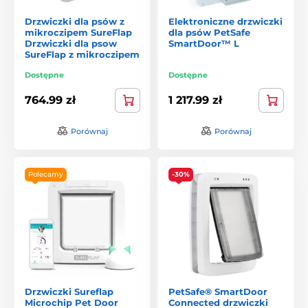
Drzwiczki dla psów z
Elektroniczne drzwiczki
mikroczipem SureFlap
dla psów PetSafe
Drzwiczki dla psow
SmartDoor™ L
SureFlap z mikroczipem
Dostępne
Dostępne
764.99 zł
1 217.99 zł
Porównaj
Porównaj
Polecamy
-30%
Drzwiczki Sureflap
PetSafe® SmartDoor
Microchip Pet Door
Connected drzwiczki