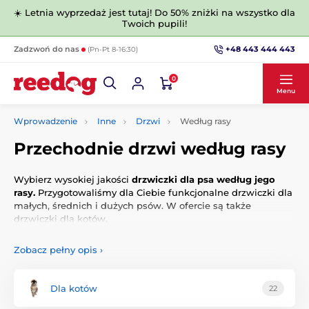
☀️ Letnia wyprzedaż jest tutaj! Do 50% zniżki na wszystko dla
Twoich pupili!
+48 443 444 443
Zadzwoń do nas
(Pn-Pt 8-16:30)
0
Menu
Wprowadzenie
Inne
Drzwi
Według rasy
Przechodnie drzwi według rasy
Wybierz wysokiej jakości
drzwiczki dla psa według jego
rasy.
Przygotowaliśmy dla Ciebie funkcjonalne drzwiczki dla
małych, średnich i dużych psów. W ofercie są także
drzwiczki dla kotów.
Zobacz pełny opis
›
Dla kotów
22