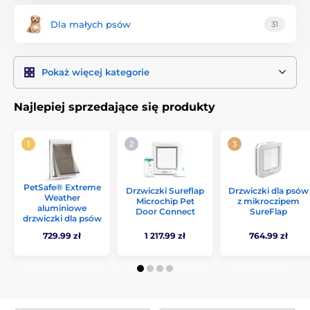
Dla małych psów
31
Pokaż więcej kategorie
Najlepiej sprzedające się produkty
PetSafe® Extreme
Drzwiczki Sureflap
Drzwiczki dla psów
Weather
Microchip Pet
z mikroczipem
aluminiowe
Door Connect
SureFlap
drzwiczki dla psów
729.99 zł
1 217.99 zł
764.99 zł